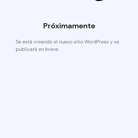
Próximamente
Se está creando el nuevo sitio WordPress y se
publicará en breve