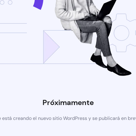
Próximamente
 está creando el nuevo sitio WordPress y se publicará en br